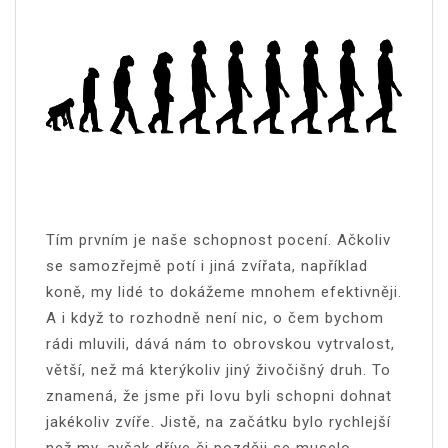
Tím prvním je naše schopnost pocení. Ačkoliv
se samozřejmě potí i jiná zvířata, například
koně, my lidé to dokážeme mnohem efektivněji.
A i když to rozhodně není nic, o čem bychom
rádi mluvili, dává nám to obrovskou vytrvalost,
větší, než má kterýkoliv jiný živočišný druh. To
znamená, že jsme při lovu byli schopni dohnat
jakékoliv zvíře. Jistě, na začátku bylo rychlejší
než my, avšak dříve či později se muselo