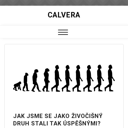
Skip
CALVERA
to
content
Close
Menu
JAK JSME SE JAKO ŽIVOČIŠNÝ
DRUH STALI TAK ÚSPĚŠNÝMI?