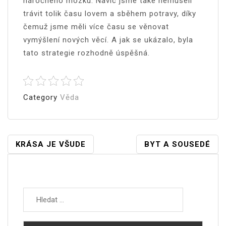
náročného mozku. Navíc jsme také nemuseli
trávit tolik času lovem a sběhem potravy, díky
čemuž jsme měli více času se věnovat
vymýšlení nových věcí. A jak se ukázalo, byla
tato strategie rozhodně úspěšná.
Category
Věda
Navigace
KRÁSA JE VŠUDE
BYT A SOUSEDÉ
Pro
Vyhledávání
Příspěvek