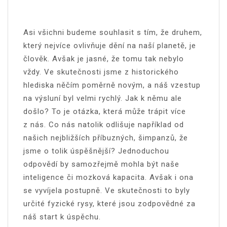
Asi všichni budeme souhlasit s tím, že druhem,
který nejvíce ovlivňuje dění na naší planetě, je
člověk. Avšak je jasné, že tomu tak nebylo
vždy. Ve skutečnosti jsme z historického
hlediska něčím poměrně novým, a náš vzestup
na výsluní byl velmi rychlý. Jak k němu ale
došlo?
To je otázka, která může trápit více
z nás. Co nás natolik odlišuje například od
našich nejbližších příbuzných, šimpanzů, že
jsme o tolik úspěšnější? Jednoduchou
odpovědí by samozřejmě mohla být naše
inteligence či mozková kapacita. Avšak i ona
se vyvíjela postupně. Ve skutečnosti to byly
určité fyzické rysy, které jsou zodpovědné za
náš start k úspěchu.