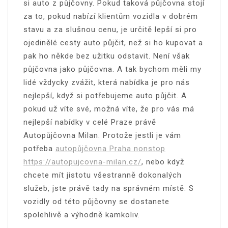
si auto z půjčovny. Pokud taková půjčovna stojí
za to, pokud nabízí klientům vozidla v dobrém
stavu a za slušnou cenu, je určitě lepší si pro
ojedinělé cesty auto půjčit, než si ho kupovat a
pak ho někde bez užitku odstavit.
Není však
půjčovna jako půjčovna. A tak bychom měli my
lidé vždycky zvážit, která nabídka je pro nás
nejlepší, když si potřebujeme auto půjčit. A
pokud už víte své, možná víte, že pro vás má
nejlepší nabídky v celé Praze právě
Autopůjčovna Milan. Protože jestli je vám
potřeba
autopůjčovna Praha nonstop
https://autopujcovna-milan.cz/
, nebo když
chcete mít jistotu všestranně dokonalých
služeb, jste právě tady na správném místě. S
vozidly od této půjčovny se dostanete
spolehlivě a výhodně kamkoliv.