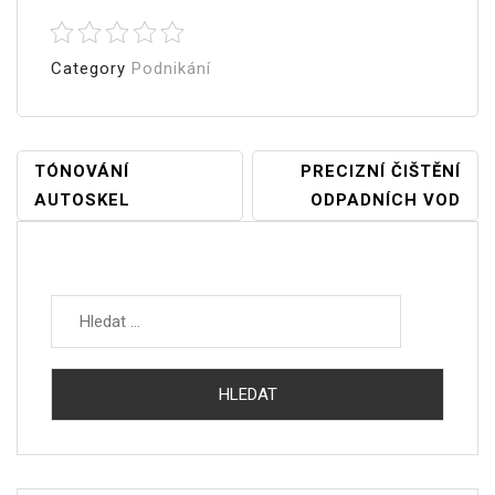
Category
Podnikání
Navigace
TÓNOVÁNÍ
PRECIZNÍ ČIŠTĚNÍ
AUTOSKEL
ODPADNÍCH VOD
Pro
Příspěvek
Vyhledávání