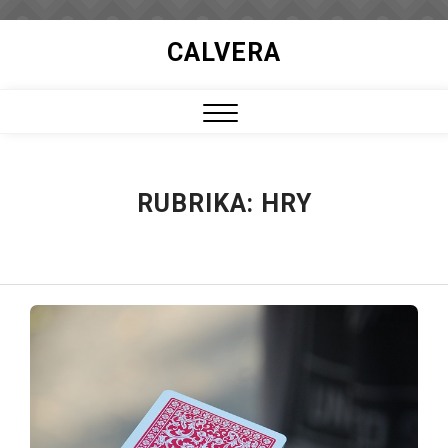
Skip
CALVERA
to
content
Close
Menu
RUBRIKA:
HRY