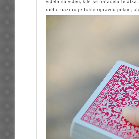
viděla na videu, kde se natáčela telátka
mého názoru je tohle opravdu pěkné, ale