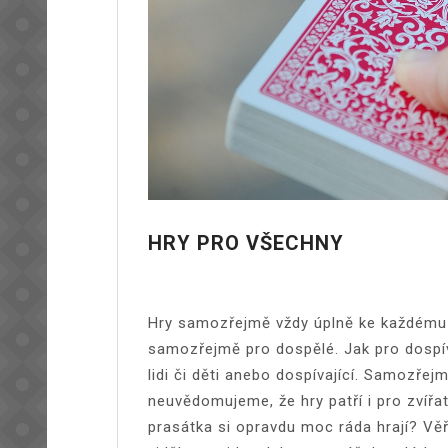
HRY PRO VŠECHNY
Hry samozřejmě vždy úplně ke každému h
samozřejmě pro dospělé. Jak pro dospíva
lidi či děti anebo dospívající. Samozřej
neuvědomujeme, že hry patří i pro zvířat
prasátka si opravdu moc ráda hrají? Věřt