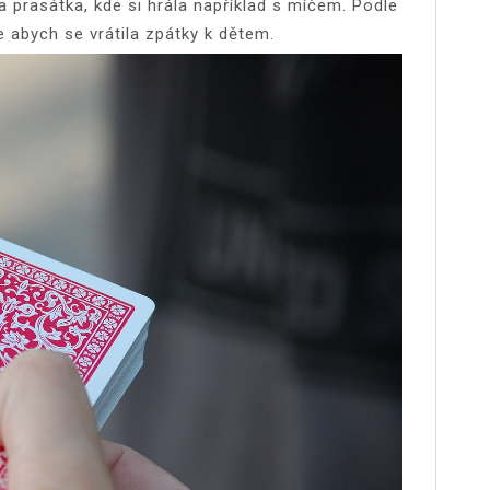
 a prasátka, kde si hrála například s míčem. Podle
 abych se vrátila zpátky k dětem.