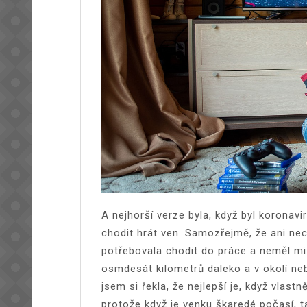
A nejhorší verze byla, když byl koronavi
chodit hrát ven. Samozřejmě, že ani nec
potřebovala chodit do práce a neměl mi 
osmdesát kilometrů daleko a v okolí neby
jsem si řekla, že nejlepší je, když vlast
protože když je venku škaredé počasí, ta