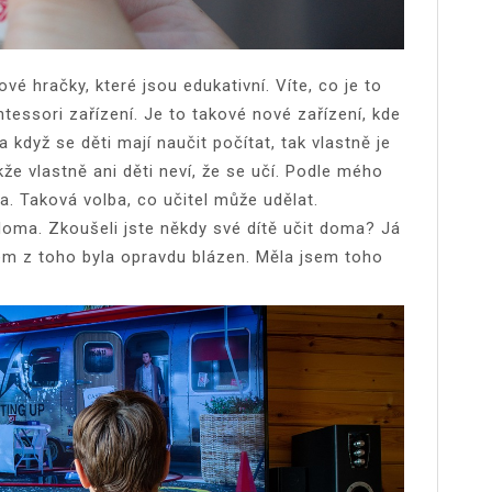
é hračky, které jsou edukativní. Víte, co je to
tessori zařízení. Je to takové nové zařízení, kde
 když se děti mají naučit počítat, tak vlastně je
akže vlastně ani děti neví, že se učí. Podle mého
ba. Taková volba, co učitel může udělat.
doma. Zkoušeli jste někdy své dítě učit doma? Já
em z toho byla opravdu blázen. Měla jsem toho