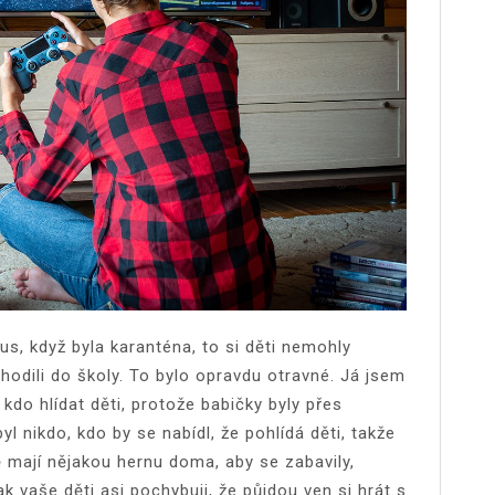
rus, když byla karanténa, to si děti nemohly
hodili do školy. To bylo opravdu otravné. Já jsem
kdo hlídat děti, protože babičky byly přes
l nikdo, kdo by se nabídl, že pohlídá děti, takže
ně mají nějakou hernu doma, aby se zabavily,
k vaše děti asi pochybuji, že půjdou ven si hrát s