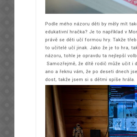
Podle mého názoru děti by měly mít takov
edukativní hračka? Je to například v Mon
právě se děti učí formou hry. Takže třeba
to učitelé učí jinak. Jako že je to hra, t
názoru, tohle je opravdu ta nejlepší vol
Samozřejmě, že dítě rodič může učit i 
ano a řeknu vám, že po deseti dnech js
dost, takže jsem si s dětmi spíše hrála.