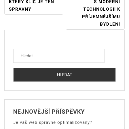
Navigace
KTERÝ KLÍČ JE TEN
S MODERNÍ
SPRÁVNÝ
TECHNOLOGIÍ K
Pro
PŘÍJEMNĚJŠÍMU
Příspěvek
BYDLENÍ
Vyhledávání
NEJNOVĚJŠÍ PŘÍSPĚVKY
Je váš web správně optimalizovaný?