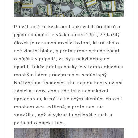
Při vší úctě ke kvalitám bankovních úředníků a
jejich odhadům je však na místě říct, že každý
člověk je rozumná myslící bytost, která dbá o
své vlastní blaho, a proto přece nebude žádat
o půjčku v případě, že by ji nebyl schopný
splatit. Takže přístup banky je v tomto ohledu k
mnohým lidem přinejmenším nedůstojný.
Naštěstí na finančním trhu nejsou banky už ani
zdaleka samy. Jsou zde
také
nebankovní
společnosti, které se ke svým klientům chovají
mnohem více vstřícně, a proto není nic
snazšího, než si vybrat tu nejlepší z nich a
požádat o půjčku tam.