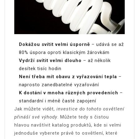
Dokážou svítit velmi úsporně
– udává se až
80% úspora oproti klasickým žárovkám
Vydrží svítit velmi dlouho
– až několik
desítek tisíc hodin
Není třeba mít obavu z vyřazování tepla
–
naprosto zanedbatelné vyzařování
K dostání v mnoha různých provedeních
–
standardní i méně časté zapojení
Jak můžete vidět,
investice do tohoto osvětlení
přináší své výhody
. Můžete tedy s čistou
hlavou navštívit katalog produktů, kde si velmi
jednoduše vyberete právě to osvětlení, které