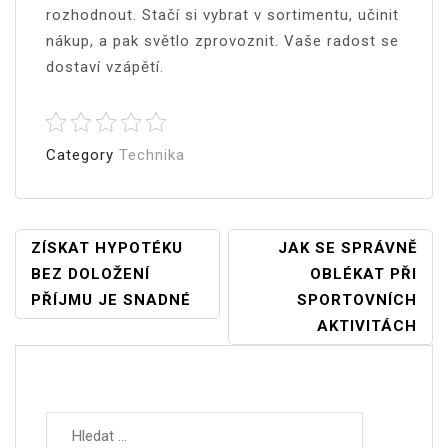
rozhodnout. Stačí si vybrat v sortimentu, učinit
nákup, a pak světlo zprovoznit. Vaše radost se
dostaví vzápětí.
Category
Technika
Navigace
ZÍSKAT HYPOTÉKU
JAK SE SPRÁVNĚ
BEZ DOLOŽENÍ
OBLÉKAT PŘI
Pro
PŘÍJMU JE SNADNÉ
SPORTOVNÍCH
Příspěvek
AKTIVITÁCH
Vyhledávání