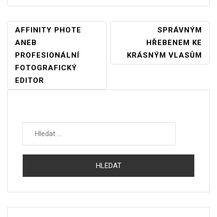
Navigace
AFFINITY PHOTE
SPRÁVNÝM
ANEB
HŘEBENEM KE
Pro
PROFESIONÁLNÍ
KRÁSNÝM VLASŮM
Příspěvek
FOTOGRAFICKÝ
EDITOR
Vyhledávání