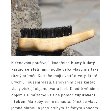
K fénování používají i kadeřnice
hustý kulatý
kartáč se štětinami
, podle délky vlasů má také
různý průměr. Kartáče mají uvnitř otvory, které
urychlují sušení vlasů. Fénováním přes kartáč
vlasy získají objem, tvar a lesk. K ještě většímu
objemu si můžeme vzít na pomoc
tupírovací
hřeben
. Má zuby velmi nahusto, čímž se vlasy
jemně shrnou a jeho druhým špičatým koncem