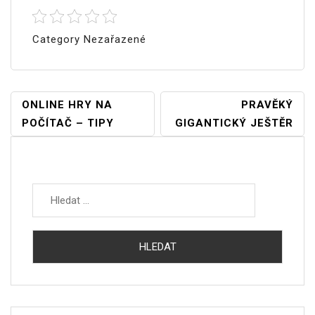
Category Nezařazené
Navigace
ONLINE HRY NA
PRAVĚKÝ
POČÍTAČ – TIPY
GIGANTICKÝ JEŠTĚR
Pro
Příspěvek
Vyhledávání