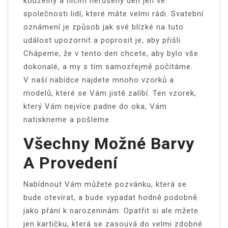
kouzelný a ničím nerušený den jen ve
společnosti lidí, které máte velmi rádi.
Svatební
oznámení
je způsob jak své blízké na tuto
událost upozornit a poprosit je, aby přišli.
Chápeme, že v tento den chcete, aby bylo vše
dokonalé, a my s tím samozřejmě počítáme.
V naší nabídce najdete mnoho vzorků a
modelů, které se Vám jistě zalíbí. Ten vzorek,
který Vám nejvíce padne do oka, Vám
natiskneme a pošleme.
Všechny Možné Barvy
A Provedení
Nabídnout Vám můžete pozvánku, která se
bude otevírat, a bude vypadat hodně podobně
jako přání k narozeninám. Opatřit si ale mžete
jen kartičku, která se zasouvá do velmi zdobné