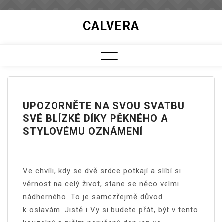
Skip
CALVERA
to
content
Close
Menu
UPOZORNĚTE NA SVOU SVATBU
SVÉ BLÍZKÉ DÍKY PĚKNÉHO A
STYLOVÉMU OZNÁMENÍ
Ve chvíli, kdy se dvě srdce potkají a slíbí si
věrnost na celý život, stane se něco velmi
nádherného. To je samozřejmě důvod
k oslavám. Jistě i Vy si budete přát, být v tento