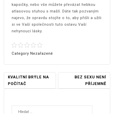
kapsičky, nebo vše můžete převázat hebkou
atlasovou stuhou s mašlí. Dáte tak pozvaným
najevo, že opravdu stojíte o to, aby přišli a užili
si ve Vaší společnosti tuto oslavu Vaší
nehynoucí lásky.
Category Nezařazené
Navigace
KVALITNÍ BRÝLE NA
BEZ SEXU NENÍ
POČÍTAČ
PŘÍJEMNĚ
Pro
Příspěvek
Vyhledávání