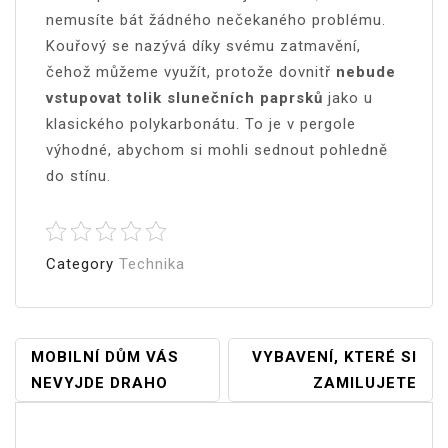
nemusíte bát žádného nečekaného problému.
Kouřový se nazývá díky svému zatmavění,
čehož můžeme využít, protože dovnitř
nebude
vstupovat tolik slunečních paprsků
jako u
klasického polykarbonátu. To je v pergole
výhodné, abychom si mohli sednout pohledně
do stínu.
Category
Technika
Navigace
MOBILNÍ DŮM VÁS
VYBAVENÍ, KTERÉ SI
NEVYJDE DRAHO
ZAMILUJETE
Pro
Příspěvek
Vyhledávání