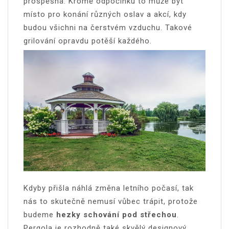
prospěšná. Kromě odpočinku to může být
místo pro konání různých oslav a akcí, kdy
budou všichni na čerstvém vzduchu. Takové
grilování opravdu potěší každého.
Kdyby přišla náhlá změna letního počasí, tak
nás to skutečně nemusí vůbec trápit, protože
budeme
hezky schování pod střechou
.
Pergola je rozhodně také skvělý designový