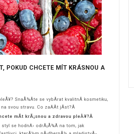
AT, POKUD CHCETE MÍT KRÁSNOU A
leÅ¥? SnaÅ¾Ã­te se vybÃ­rat kvalitnÃ­ kosmetiku,
na svou stravu. Co zaÄÃ­t jÃ­st?Â
chcete mÃ­t krÃ¡snou a zdravou pleÅ¥?Â
 styl se hodnÄ› odrÃ¡Å¾Ã­ na tom, jak
¥astlivci, kterÃ½m nÃ¡dhernÃ½ a mladistvÃ­