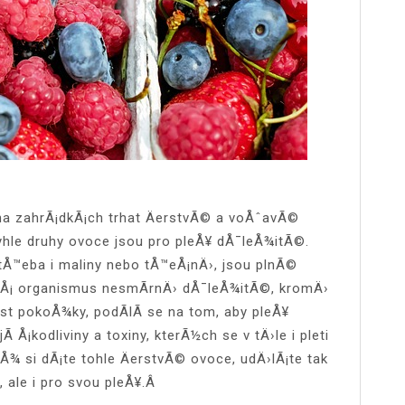
na zahrÃ¡dkÃ¡ch trhat ÄerstvÃ© a voÅˆavÃ©
tyhle druhy ovoce jsou pro pleÅ¥ dÅ¯leÅ¾itÃ©.
tÅ™eba i maliny nebo tÅ™eÅ¡nÄ›, jsou plnÃ©
nÃ¡Å¡ organismus nesmÃ­rnÄ› dÅ¯leÅ¾itÃ©, kromÄ›
ost pokoÅ¾ky, podÃ­lÃ­ se na tom, aby pleÅ¥
 Å¡kodliviny a toxiny, kterÃ½ch se v tÄ›le i pleti
Å¾ si dÃ¡te tohle ÄerstvÃ© ovoce, udÄ›lÃ¡te tak
 ale i pro svou pleÅ¥.Â