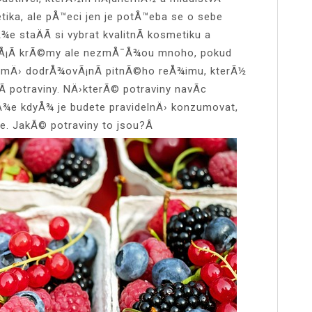
etika, ale pÅ™eci jen je potÅ™eba se o sebe
e staÄÃ­ si vybrat kvalitnÃ­ kosmetiku a
lepÅ¡Ã­ krÃ©my ale nezmÅ¯Å¾ou mnoho, pokud
romÄ› dodrÅ¾ovÃ¡nÃ­ pitnÃ©ho reÅ¾imu, kterÃ½
nÃ­ potraviny. NÄ›kterÃ© potraviny navÃ­c
 Å¾e kdyÅ¾ je budete pravidelnÄ› konzumovat,
e. JakÃ© potraviny to jsou?Â