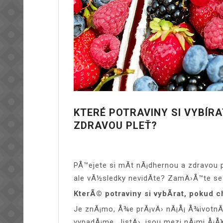
KTERÉ POTRAVINY SI VYBÍR
ZDRAVOU PLEŤ?
PÅ™ejete si mÃ­t nÃ¡dhernou a zdravou p
ale vÃ½sledky nevidÃ­te? ZamÄ›Å™te se 
KterÃ© potraviny si vybÃ­rat, pokud 
Je znÃ¡mo, Å¾e prÃ¡vÄ› nÃ¡Å¡ Å¾ivotnÃ­
vypadÃ¡me. JistÄ›, jsou mezi nÃ¡mi Å¡Å