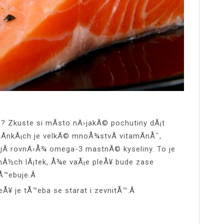
 Zkuste si mÃ­sto nÄ›jakÃ© pochutiny dÃ¡t
mÃ­nkÃ¡ch je velkÃ© mnoÅ¾stvÃ­ vitamÃ­nÅ¯,
hujÃ­ rovnÄ›Å¾ omega-3 mastnÃ© kyseliny. To je
Ã½ch lÃ¡tek, Å¾e vaÅ¡e pleÅ¥ bude zase
tÅ™ebuje.Â
leÅ¥ je tÅ™eba se starat i zevnitÅ™.Â