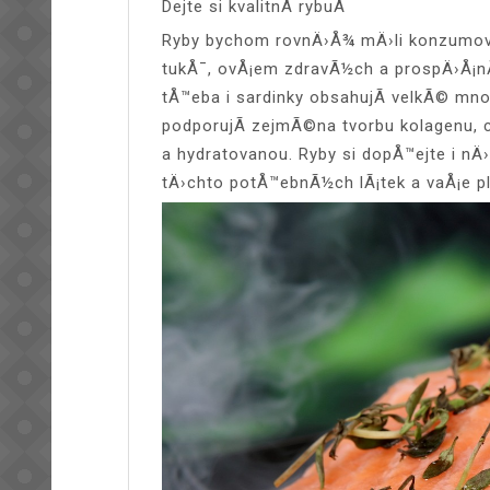
Dejte si kvalitnÃ­ rybuÂ
Ryby bychom rovnÄ›Å¾ mÄ›li konzumova
tukÅ¯, ovÅ¡em zdravÃ½ch a prospÄ›Å¡nÃ
tÅ™eba i sardinky obsahujÃ­ velkÃ© mno
podporujÃ­ zejmÃ©na tvorbu kolagenu
a hydratovanou. Ryby si dopÅ™ejte i nÄ
tÄ›chto potÅ™ebnÃ½ch lÃ¡tek a vaÅ¡e p