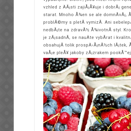
vzhled z ÄÃ¡sti zajiÅ¡Å¥uje i dobrÃ¡ gen
starat. Mnoho Å¾en se ale domnÃ­vÃ¡, Å¾
problÃ©my s pletÃ­ vymizÃ­. Ani sebe
nedbÃ¡te na zdravÃ½ Å¾ivotnÃ­ styl. K
je zÃ¡sadnÃ­, se nauÄte vybÃ­rat i kvalit
obsahujÃ­ tolik prospÄ›Å¡nÃ½ch lÃ¡tek,
vaÅ¡e pleÅ¥ jakoby zÃ¡zrakem pookÅ™ej