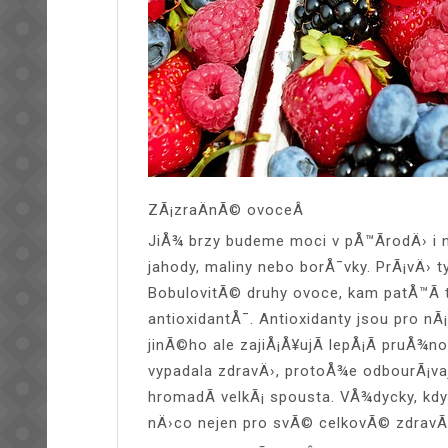
ZÃ¡zraÄnÃ© ovoceÂ
JiÅ¾ brzy budeme moci v pÅ™Ã­rodÄ› i 
jahody, maliny nebo borÅ¯vky. PrÃ¡vÄ› 
BobulovitÃ© druhy ovoce, kam patÅ™Ã­ 
antioxidantÅ¯. Antioxidanty jsou pro 
jinÃ©ho ale zajiÅ¡Å¥ujÃ­ lepÅ¡Ã­ pruÅ¾n
vypadala zdravÄ›, protoÅ¾e odbourÃ¡vajÃ­
hromadÃ­ velkÃ¡ spousta. VÅ¾dycky, kdy
nÄ›co nejen pro svÃ© celkovÃ© zdravÃ­,