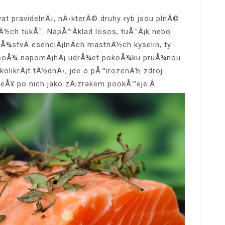
t pravidelnÄ›, nÄ›kterÃ© druhy ryb jsou plnÃ©
½ch tukÅ¯. NapÅ™Ã­klad losos, tuÅˆÃ¡k nebo
Å¾stvÃ­ esenciÃ¡lnÃ­ch mastnÃ½ch kyselin, ty
, coÅ¾ napomÃ¡hÃ¡ udrÅ¾et pokoÅ¾ku pruÅ¾nou
›kolikrÃ¡t tÃ½dnÄ›, jde o pÅ™irozenÃ½ zdroj
leÅ¥ po nich jako zÃ¡zrakem pookÅ™eje.Â