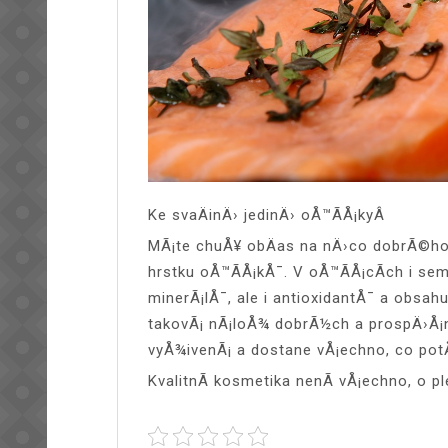
Ke svaÄinÄ› jedinÄ› oÅ™Ã­Å¡kyÂ
MÃ¡te chuÅ¥ obÄas na nÄ›co dobrÃ©ho?
hrstku oÅ™Ã­Å¡kÅ¯. V oÅ™Ã­Å¡cÃ­ch i se
minerÃ¡lÅ¯, ale i antioxidantÅ¯ a obsa
takovÃ¡ nÃ¡loÅ¾ dobrÃ½ch a prospÄ›Å¡n
vyÅ¾ivenÃ¡ a dostane vÅ¡echno, co po
KvalitnÃ­ kosmetika nenÃ­ vÅ¡echno, o p