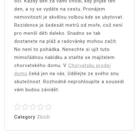
oči. Každý den za vámi chodí, kdy přijde ten
den, a vy se vydáte na cestu. Pronájem
nemovitostí je skvělou volbou kde se ubytovat.
Rezidence je šedesát metrů od moře, což není
pro menší děti daleko. Snadno se tak
dostanete na pláž a radovánky mohou začít.
No není to pohádka. Nenechte si ujít tuto
mimořádnou nabídku a staňte se majitelem
chorvatského domu. V
Chorvatsku prodej
domu
čeká jen na vás. Udělejte ze svého snu
skutečnost. Rozhodně neprohloupíte a sousedi
vám budou závidět.
Category
Zboží