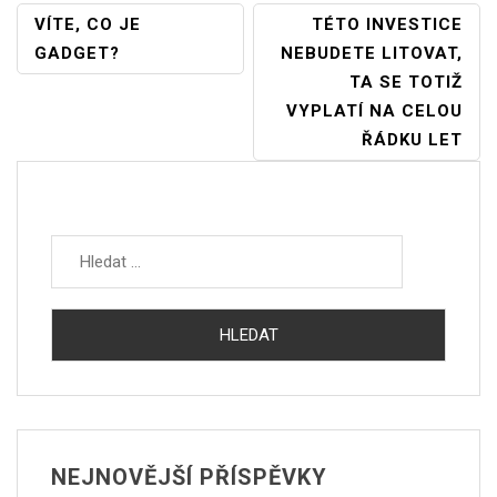
Navigace
VÍTE, CO JE
TÉTO INVESTICE
GADGET?
NEBUDETE LITOVAT,
Pro
TA SE TOTIŽ
Příspěvek
VYPLATÍ NA CELOU
ŘÁDKU LET
Vyhledávání
NEJNOVĚJŠÍ PŘÍSPĚVKY