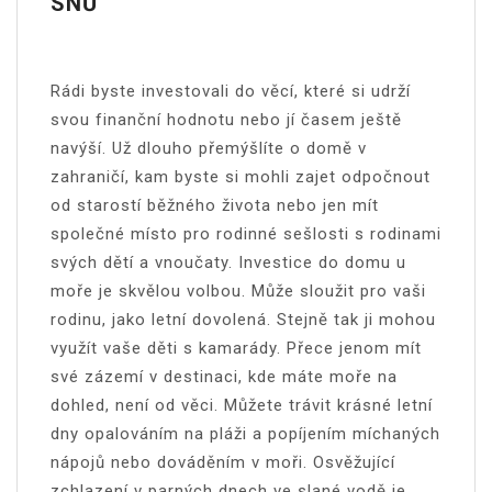
SNŮ
Rádi byste investovali do věcí, které si udrží
svou finanční hodnotu nebo jí časem ještě
navýší. Už dlouho přemýšlíte o domě v
zahraničí, kam byste si mohli zajet odpočnout
od starostí běžného života nebo jen mít
společné místo pro rodinné sešlosti s rodinami
svých dětí a vnoučaty. Investice do domu u
moře je skvělou volbou. Může sloužit pro vaši
rodinu, jako letní dovolená. Stejně tak ji mohou
využít vaše děti s kamarády. Přece jenom mít
své zázemí v destinaci, kde máte moře na
dohled, není od věci. Můžete trávit krásné letní
dny opalováním na pláži a popíjením míchaných
nápojů nebo dováděním v moři. Osvěžující
zchlazení v parných dnech ve slané vodě je