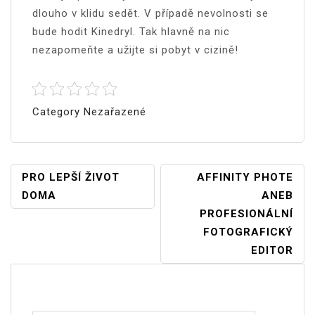
dlouho v klidu sedět. V případě nevolnosti se
bude hodit Kinedryl. Tak hlavně na nic
nezapomeňte a užijte si pobyt v cizině!
Category Nezařazené
Navigace
PRO LEPŠÍ ŽIVOT
AFFINITY PHOTE
DOMA
ANEB
Pro
PROFESIONÁLNÍ
Příspěvek
FOTOGRAFICKÝ
EDITOR
Vyhledávání