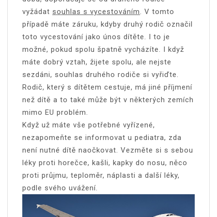
vyžádat
souhlas s vycestováním
. V tomto
případě máte záruku, kdyby druhý rodič označil
toto vycestování jako únos dítěte. I to je
možné, pokud spolu špatně vycházíte. I když
máte dobrý vztah, žijete spolu, ale nejste
sezdáni, souhlas druhého rodiče si vyřiďte.
Rodič, který s dítětem cestuje, má jiné příjmení
než dítě a to také může být v některých zemích
mimo EU problém.
Když už máte vše potřebné vyřízené,
nezapomeňte se informovat u pediatra, zda
není nutné dítě naočkovat. Vezměte si s sebou
léky proti horečce, kašli, kapky do nosu, něco
proti průjmu, teploměr, náplasti a další léky,
podle svého uvážení.