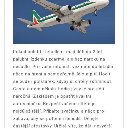
Pokud poletíte letadlem, mají děti do 2 let
palubní jízdenku zdarma, ale bez nároku na
sedadlo. Pro vaše ratolesti vezměte do letadla
něco na hraní a samozřejmě jídlo a pití. Hodit
se bude i polštářek, kdyby si chtěly zdřímnout.
Cesta autem několik hodin jízdy je pro děti
náročná. Základem je opatřit kvalitní
autosedačku. Bezpečí vašeho dítěte je
nejdůležitější. Přibalte svačinku a něco pro
zábavu, aby se potomci nenudili. Dělejte
častější přestávky. Určitě víte, že děti nevydrží