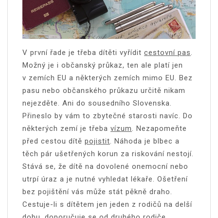
V první řade je třeba dítěti vyřídit
cestovní pas
.
Možný je i občanský průkaz, ten ale platí jen
v zemích EU a některých zemích mimo EU. Bez
pasu nebo občanského průkazu určitě nikam
nejezděte. Ani do sousedního Slovenska.
Přineslo by vám to zbytečné starosti navíc. Do
některých zemí je třeba
vízum
. Nezapomeňte
před cestou dítě
pojistit
. Náhoda je blbec a
těch pár ušetřených korun za riskování nestojí.
Stává se, že dítě na dovolené onemocní nebo
utrpí úraz a je nutné vyhledat lékaře. Ošetření
bez pojištění vás může stát pěkně draho.
Cestuje-li s dítětem jen jeden z rodičů na delší
dobu, doporučuje se od druhého rodiče