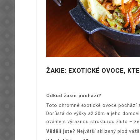
ŽAKIE: EXOTICKÉ OVOCE, KT
Odkud žakie pochází?
Toto ohromné exotické ovoce pochází z
Dorůstá do výšky až 30m a jeho domovina 
oválné s výraznou strukturou žluto – ze
Věděli jste?
Největší sklizený plod vážil