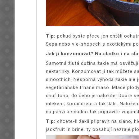
Tip:
pokud byste přece jen chtěli ochutna
Sapa nebo v e-shopech s exotickými po
Jak ji konzumovat? Na sladko i na sla
Samotná žlutá dužina žakie má osvěžují
nektarinky. Konzumovat ji tak můžete s
smoothích. Nesporná výhoda žakie ale je,
vegetariánské trhané maso. Mladé plody
chuť toho, do čeho je naložíte. Dobře 
mlékem, koriandrem a tak dále. Nalože
na pánvi a snadno tak připravíte vegan
Tip:
chcete-li žakii připravit na slano,
jackfruit in brine, ty obsahují nezralé pl