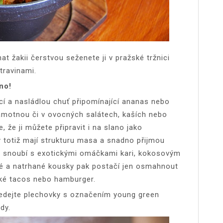
t žakii čerstvou seženete ji v pražské tržnici
travinami.
no!
cí a nasládlou chuť připomínající ananas nebo
amotnou či v ovocných salátech, kaších nebo
 že ji můžete připravit i na slano jako
 totiž mají strukturu masa a snadno přijmou
se snoubí s exotickými omáčkami kari, kokosovým
né a natrhané kousky pak postačí jen osmahnout
ské tacos nebo hamburger.
 hledejte plechovky s označením young green
ody.