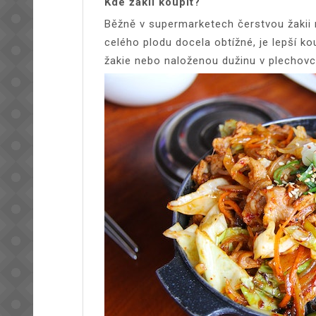
Kde žakii koupit?
Běžně v supermarketech čerstvou žakii r
celého plodu docela obtížné, je lepší k
žakie nebo naloženou dužinu v plechovc