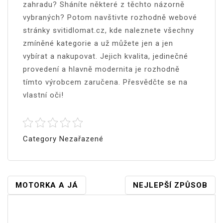
zahradu? Sháníte některé z těchto názorně
vybraných? Potom navštivte rozhodně webové
stránky svitidlomat.cz, kde naleznete všechny
zmíněné kategorie a už můžete jen a jen
vybírat a nakupovat. Jejich kvalita, jedinečné
provedení a hlavně modernita je rozhodně
tímto výrobcem zaručena. Přesvědčte se na
vlastní oči!
Category Nezařazené
Navigace
MOTORKA A JÁ
NEJLEPŠÍ ZPŮSOB
Pro
Vyhledávání
Příspěvek