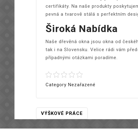
certifikáty. Na naše produkty poskytuje
pevná a tvarově stálá s perfektním des
Široká Nabídka
Naše dřevěná okna jsou okna od českéh
tak i na Slovensku. Velice rádi vám pře
případnými otázkami poradíme.
Category Nezařazené
Navigace
VÝŠKOVÉ PRÁCE
Pro
Příspěvek