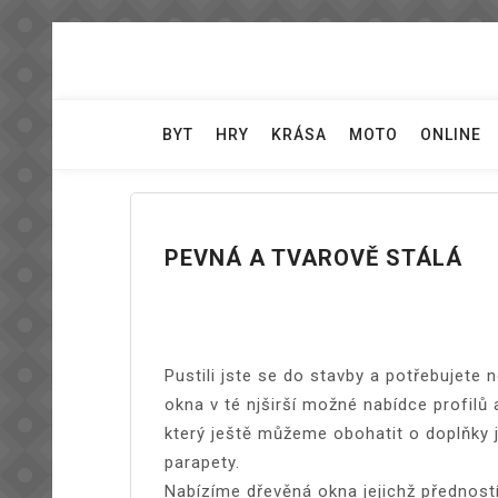
Skip
to
content
BYT
HRY
KRÁSA
MOTO
ONLINE
PEVNÁ A TVAROVĚ STÁLÁ
Pustili jste se do stavby a potřebujet
okna v té njširší možné nabídce profilů
který ještě můžeme obohatit o doplňky j
parapety.
Nabízíme
dřevěná okna
jejichž přednost