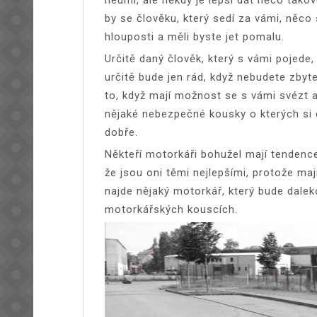
by se člověku, který sedí za vámi, něco 
hlouposti a měli byste jet pomalu.
Určitě daný člověk, který s vámi pojede,
určitě bude jen rád, když nebudete zbyt
to, když mají možnost se s vámi svézt a
nějaké nebezpečné kousky o kterých si 
dobře.
Někteří motorkáři bohužel mají tendenc
že jsou oni těmi nejlepšími, protože ma
najde nějaký motorkář, který bude dalek
motorkářských kouscích.