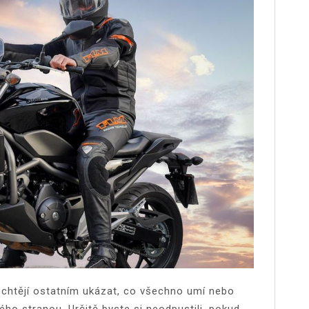
že chtějí ostatním ukázat, co všechno umí nebo
ého stranou. Určitě byste si neodpustili, pokud