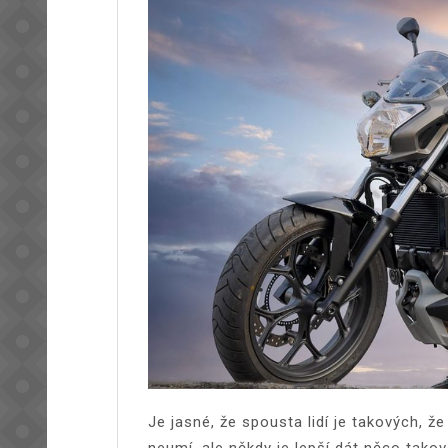
Je jasné, že spousta lidí je takových, 
neumí, ale někdy je lepší dát něco takov