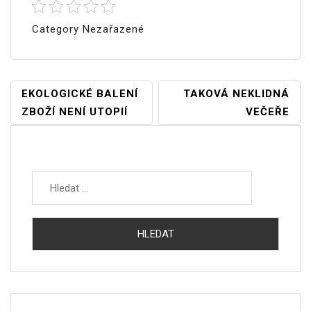
Category Nezařazené
Navigace
EKOLOGICKÉ BALENÍ
TAKOVÁ NEKLIDNÁ
ZBOŽÍ NENÍ UTOPIÍ
VEČEŘE
Pro
Příspěvek
Vyhledávání