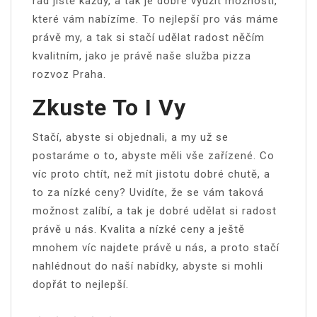
rád jistě každý, a tak je dobré využít možností,
které vám nabízíme. To nejlepší pro vás máme
právě my, a tak si stačí udělat radost něčím
kvalitním, jako je právě naše služba
pizza
rozvoz Praha
.
Zkuste To I Vy
Stačí, abyste si objednali, a my už se
postaráme o to, abyste měli vše zařízené. Co
víc proto chtít, než mít jistotu dobré chutě, a
to za nízké ceny? Uvidíte, že se vám taková
možnost zalíbí, a tak je dobré udělat si radost
právě u nás. Kvalita a nízké ceny a ještě
mnohem víc najdete právě u nás, a proto stačí
nahlédnout do naší nabídky, abyste si mohli
dopřát to nejlepší.