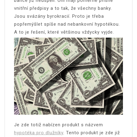
bance již neuspěli. Oni mají poměrně přísné
vnitřní předpisy a to tak, že všechny banky.
Jsou svázány byrokracií. Proto je třeba
popřemýšlet spíše nad nebankovní hypotékou.
A to je řešení, které většinou vždycky vyjde.
Je zde totiž nabízen produkt s názvem
hypotéka pro dlužníky
. Tento produkt je zde již