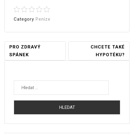
Category
Peníze
Navigace
PRO ZDRAVÝ
CHCETE TAKÉ
SPÁNEK
HYPOTÉKU?
Pro
Příspěvek
Vyhledávání