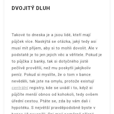
DVOJITÝ DLUH
Takové to dneska je a jsou lidé, kteří mají
půjček více. Naskýtá se otázka, jaký tedy asi
musí mít příjem, aby si to mohli dovolit. Ale v
podstatě je to jen jejich věc a věřitele. Pokud je
to půjčka z banky, tak si dotyčného jistě
pečlivě prověřili, než mu poskytli jakýkoliv
peníz. Pokud si myslíte, že o tom v bance
nevěděli, tak jste na omylu, protože existují
centrální
registry, kde se uvádí i to, když si
půjčíte menší obnos od kohokoli, tedy ovšem
úřední cestou. Ptáte se, zda by vám dali i
hypotéku. S největší pravděpodobně byste v