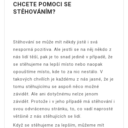
CHCETE POMOCI SE
STĚHOVÁNÍM?
Stěhování se může mít někdy jistě i svá
nesporná pozitiva. Ale jestli se na něj někdo z
nás lidí těší, pak je to snad jedině v případě, že
se stěhujeme na lepší místo nebo naopak
opouštíme místo, kde to za nic nestálo. V
takových chvílích je každému z nás jasné, že je
tomu stěhujícímu se aspoň něco možné
závidět. Ale ani dotyčnému nelze jenom
závidět. Protože i v jeho případě má stěhování i
svou odvrácenou stránku, to, co vadí naprosté
většině z nás stěhujících se lidí.
Když se stěhujeme za lepším, můžeme mít