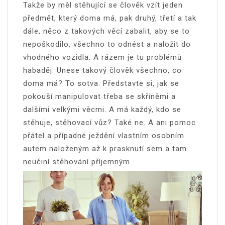
Takže by měl stěhující se člověk vzít jeden
předmět, který doma má, pak druhý, třetí a tak
dále, něco z takových věcí zabalit, aby se to
nepoškodilo, všechno to odnést a naložit do
vhodného vozidla. A rázem je tu problémů
habaděj. Unese takový člověk všechno, co
doma má? To sotva. Představte si, jak se
pokouší manipulovat třeba se skříněmi a
dalšími velkými věcmi. A má každý, kdo se
stěhuje, stěhovací vůz? Také ne. A ani pomoc
přátel a případné ježdění vlastním osobním
autem naloženým až k prasknutí sem a tam
neučiní stěhování příjemným.