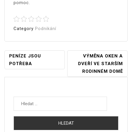
pomoc.
Category
Podnikání
Navigace
PENÍZE JSOU
VÝMĚNA OKEN A
POTŘEBA
DVEŘÍ VE STARŠÍM
Pro
RODINNÉM DOMĚ
Příspěvek
Vyhledávání